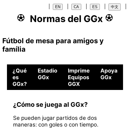
|
|
|
|
|
EN
CA
ES
中文
Normas del GGx
Fútbol de mesa para amigos y
família
¿Qué
Estadio
Imprime
Apoya
es
GGx
Equipos
GGx
GGx?
GGX
¿Cómo se juega al GGx?
Se pueden jugar partidos de dos
maneras: con goles o con tiempo.