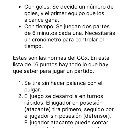
Con goles: Se decide un número de
goles, y el primer equipo que los
alcance gana.
Con tiempo: Se juegan dos partes
de 6 minutos cada una. Necesitarás
un cronómetro para controlar el
tiempo.
Estas son las normas del GGx. En esta
lista de 16 puntos hay todo lo que hay
que saber para jugar un partido.
Se tira sin hacer palanca con el
pulgar.
El juego se desarrolla en turnos
rápidos. El jugador en posesión
(atacante) tira primero, seguido por
el jugador sin posesión (defensor).
El jugador atacante puede contar