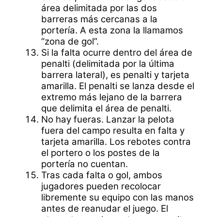
área delimitada por las dos
barreras más cercanas a la
portería. A esta zona la llamamos
“zona de gol”.
Si la falta ocurre dentro del área de
penalti (delimitada por la última
barrera lateral), es penalti y tarjeta
amarilla. El penalti se lanza desde el
extremo más lejano de la barrera
que delimita el área de penalti.
No hay fueras. Lanzar la pelota
fuera del campo resulta en falta y
tarjeta amarilla. Los rebotes contra
el portero o los postes de la
portería no cuentan.
Tras cada falta o gol, ambos
jugadores pueden recolocar
libremente su equipo con las manos
antes de reanudar el juego. El