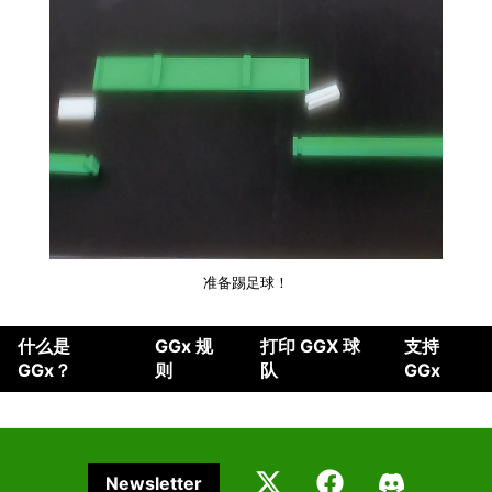
准备踢足球！
什么是
GGx 规
打印 GGX 球
支持
GGx？
则
队
GGx
Newsletter