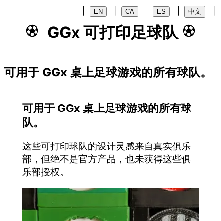
|
|
|
|
|
EN
CA
ES
中文
GGx 可打印足球队
可用于 GGx 桌上足球游戏的所有球队。
可用于 GGx 桌上足球游戏的所有球
队。
这些可打印球队的设计灵感来自真实俱乐
部，但绝不是官方产品，也未获得这些俱
乐部授权。